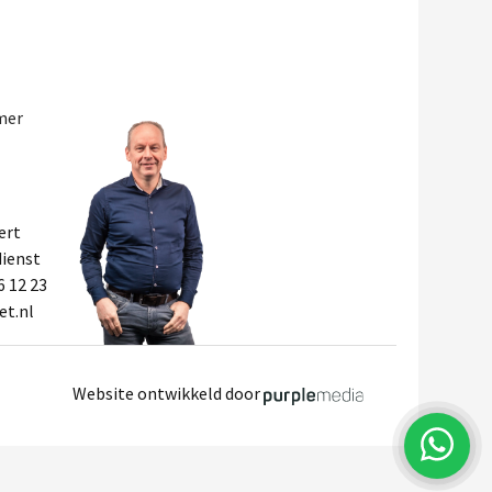
mer
ert
ienst
6 12 23
et.nl
Website ontwikkeld door