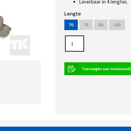
Leverbaar in 4 lengtes.
Lengte
70
75
80
100