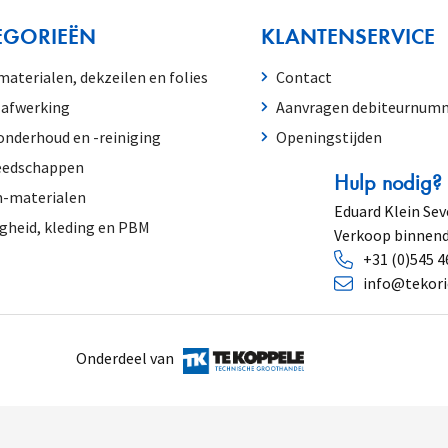
EGORIEËN
KLANTENSERVICE
aterialen, dekzeilen en folies
Contact
-afwerking
Aanvragen debiteurnum
nderhoud en -reiniging
Openingstijden
eedschappen
Hulp nodig?
m-materialen
Eduard Klein Sev
igheid, kleding en PBM
Verkoop binnend
+31 (0)545 4
info@tekori
Onderdeel van