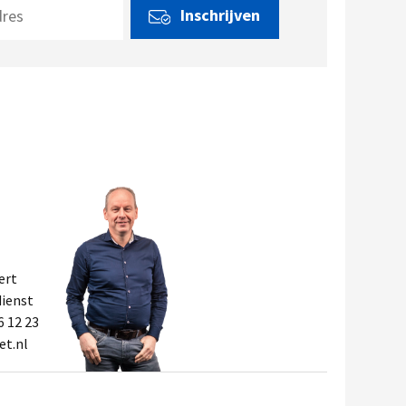
ert
ienst
6 12 23
et.nl