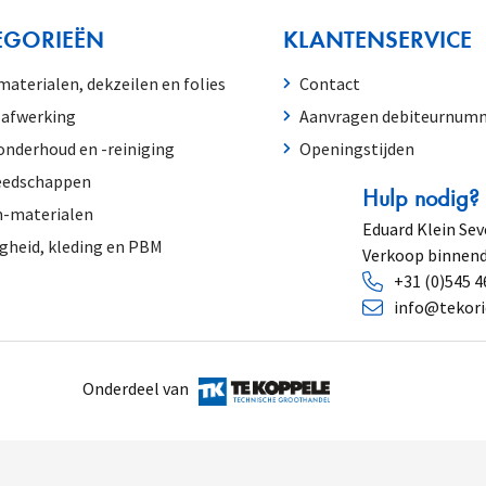
EGORIEËN
KLANTENSERVICE
aterialen, dekzeilen en folies
Contact
-afwerking
Aanvragen debiteurnum
nderhoud en -reiniging
Openingstijden
eedschappen
Hulp nodig?
m-materialen
Eduard Klein Sev
igheid, kleding en PBM
Verkoop binnend
+31 (0)545 4
info@tekori
Onderdeel van