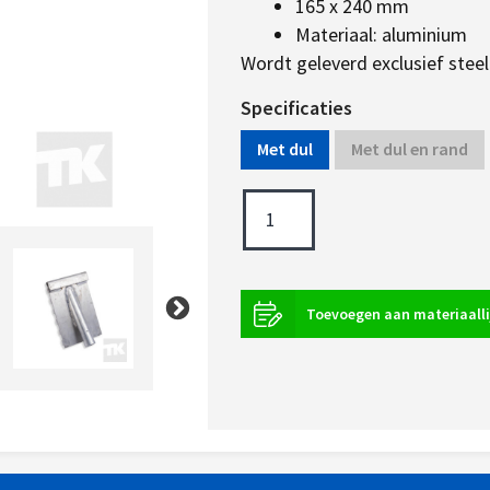
165 x 240 mm
Materiaal: aluminium
Wordt geleverd exclusief steel
Specificaties
Met dul
Met dul en rand