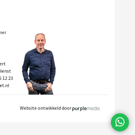
mer
ert
ienst
6 12 23
et.nl
Website ontwikkeld door