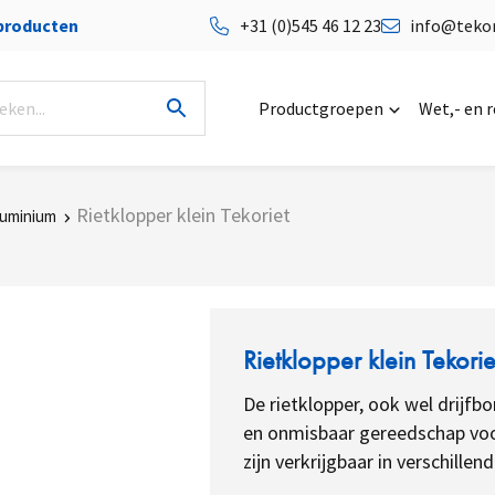
 producten
+31 (0)545 46 12 23
info@tekor
Productgroepen
Wet,- en 
Rietklopper klein Tekoriet
luminium
Rietklopper klein Tekorie
De rietklopper, ook wel drijfb
en onmisbaar gereedschap voor
zijn verkrijgbaar in verschillen